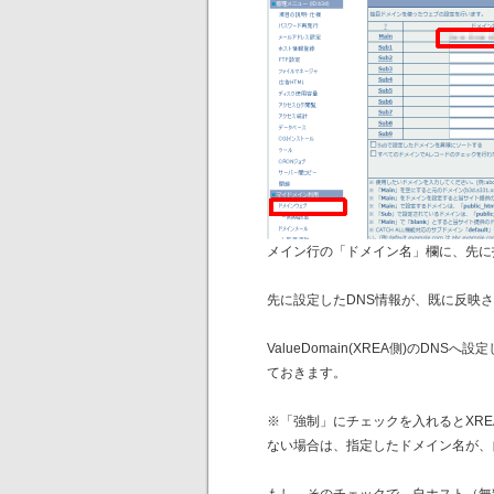
メイン行の「ドメイン名」欄に、先に
先に設定したDNS情報が、既に反映
ValueDomain(XREA側)の
ておきます。
※「強制」にチェックを入れるとXR
ない場合は、指定したドメイン名が、
もし、そのチェックで、自ホスト（無