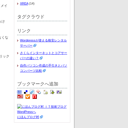
XREA
(14)
ドメイ
タグクラウド
うけ
リンク
なくな
Wordpressが使える格安レンタル
サーバー
さくらインターネットとコアサー
リック
バーの違い？
自作パソコン作成の手引きとパソ
コンパーツ比較
ブックマークへ追加
にほんブログ村