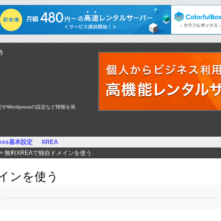
約
定やWordpressの設定など情報を発
ress基本設定
XREA
> 無料XREAで独自ドメインを使う
メインを使う