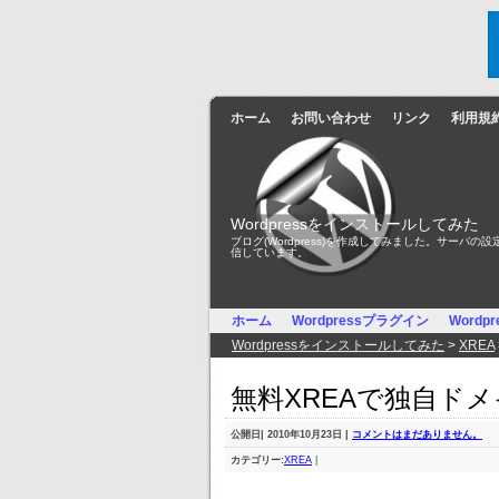
ホーム
お問い合わせ
リンク
利用規
Wordpressをインストールしてみた
ブログ(Wordpress)を作成してみました。サーバの設
信しています。
ホーム
Wordpressプラグイン
Wordp
Wordpressをインストールしてみた
>
XREA
無料XREAで独自ド
公開日
| 2010年10月23日 |
コメントはまだありません。
カテゴリー:
XREA
|