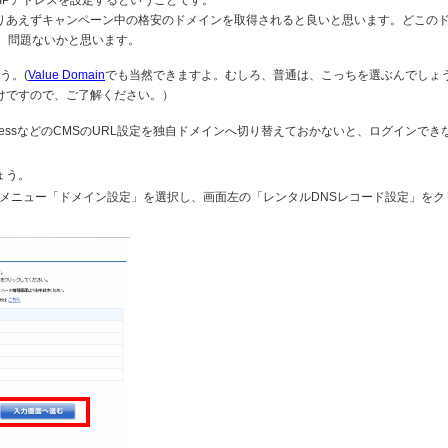
りあえずキャンペーン中の格安のドメインを取得されると良いと思います。どこの
、問題ないかと思います。
う。(
Value Domain
でも当然できますよ。むしろ、普通は、こっちを選ぶんでしょ
けですので、ご了解ください。）
ressなどのCMSのURL設定を独自ドメインへ切り替えておかないと、ログインでき
ょう。
上のメニュー「ドメイン設定」を選択し、画面左の「レンタルDNSレコード設定」をク