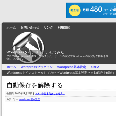
ホーム
お問い合わせ
リンク
利用規約
Wordpressをインストールしてみた
ブログ(Wordpress)を作成してみました。サーバの設定やWordpressの設定など情報を発
信しています。
ホーム
Wordpressプラグイン
Wordpress基本設定
XREA
Wordpressをインストールしてみた
>
Wordpress基本設定
> 自動保存を解除す
自動保存を解除する
公開日
| 2010年11月24日 |
コメントはまだありません。
カテゴリー:
Wordpress基本設定
|