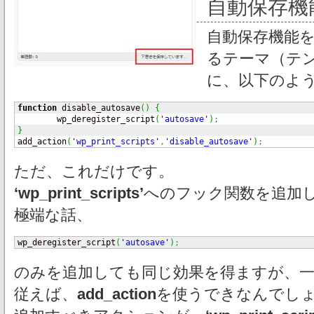
自動保存機
自動保存機能
るテーマ（テ
に、以下のよ
function
 disable_autosave
(
)
{
	wp_deregister_script
(
'autosave'
)
;
}

add_action
(
'wp_print_scripts'
,
'disable_autosave'
)
;
ただ、これだけです。
‘wp_print_scripts’
へのフック関数を追加
極端な話、
wp_deregister_script
(
'autosave'
)
;
のみを追加しても同じ効果を得ますが、一応、
従えば、
add_action
を使うできなんでし